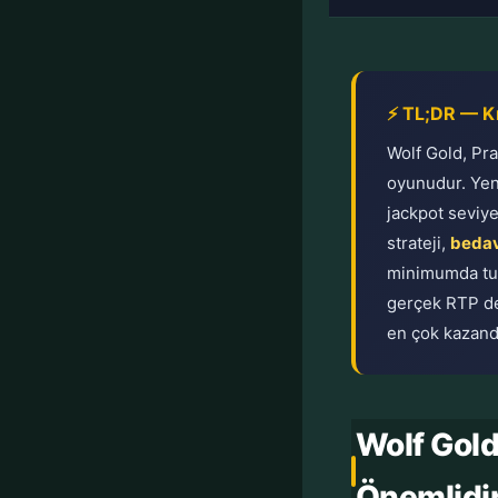
⚡ TL;DR — K
Wolf Gold, Pr
oyunudur. Yen
jackpot seviye
strateji,
bedav
minimumda tut
gerçek RTP değ
en çok kazandı
Wolf Gold
Önemlidi