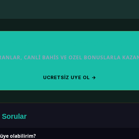
HEMEN BAHIS YAPMAYA BASL
RANLAR, CANLI BAHIS VE OZEL BONUSLARLA KAZA
UCRETSIZ UYE OL →
 Sorular
 üye olabilirim?