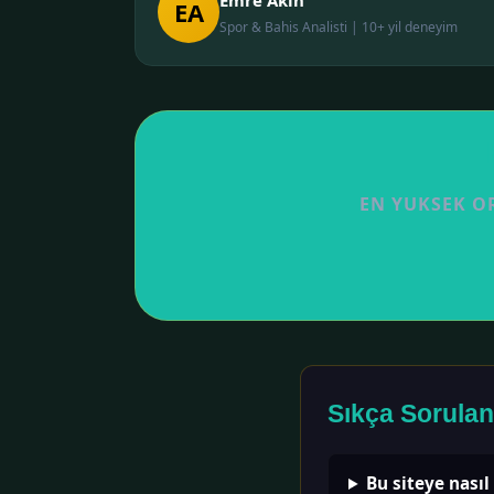
EA
Spor & Bahis Analisti | 10+ yil deneyim
EN YUKSEK O
Sıkça Sorulan
Bu siteye nasıl