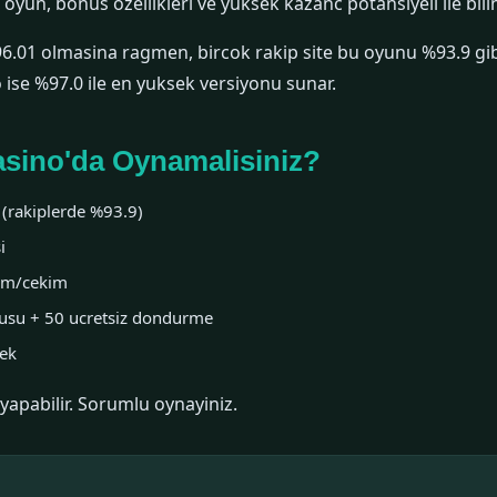
yun, bonus ozellikleri ve yuksek kazanc potansiyeli ile bilin
6.01 olmasina ragmen, bircok rakip site bu oyunu %93.9 gib
ise %97.0 ile en yuksek versiyonu sunar.
sino'da Oynamalisiniz?
(rakiplerde %93.9)
i
rim/cekim
usu + 50 ucretsiz dondurme
tek
yapabilir. Sorumlu oynayiniz.