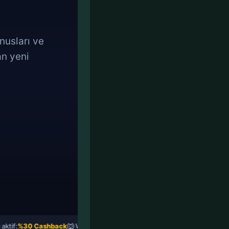
nusları ve
an yeni
ktif:
%30 Cashback
🐺 Wolf Gold RTP:
%96,01
Yeni üye bonusu:
%100 Ho