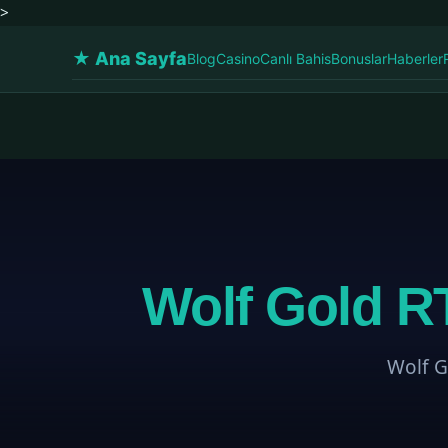
>
★ Ana Sayfa
Blog
Casino
Canlı Bahis
Bonuslar
Haberler
Wolf Gold R
Wolf G