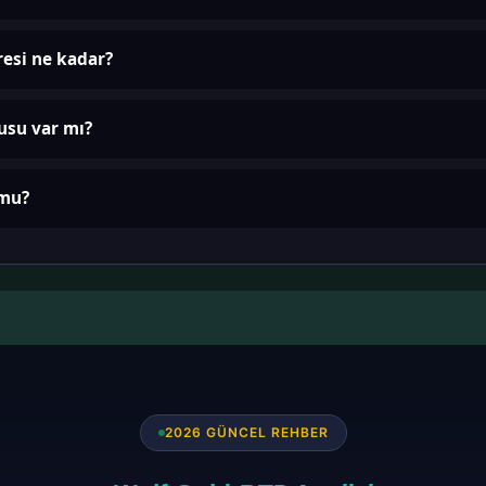
esi ne kadar?
usu var mı?
 mu?
2026 GÜNCEL REHBER