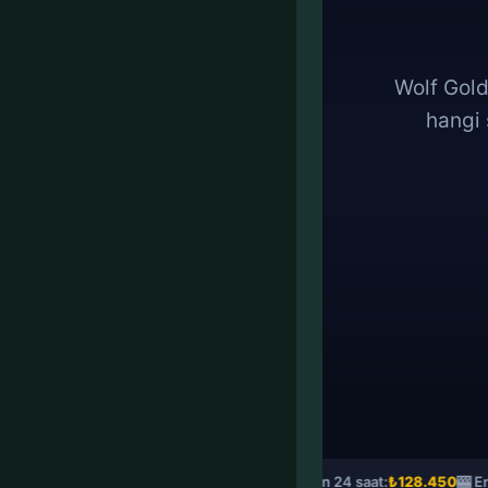
Wolf Gold
hangi 
Wolf Gold jackpot son 24 saat:
₺128.450
🎰 En