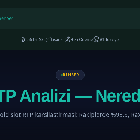
Rehber
🔒
✅
💰
🏆
256-bit SSL
Lisansli
Hizli Odeme
#1 Turkiye
REHBER
TP Analizi — Nere
old slot RTP karsilastirmasi: Rakiplerde %93.9, Ra