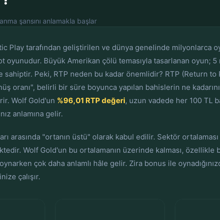
anma şansını anlamakla başlar
ic Play tarafından geliştirilen ve dünya genelinde milyonlarca 
slot oyunudur. Büyük Amerikan çölü temasıyla tasarlanan oyun; 5 
 sahiptir. Peki, RTP neden bu kadar önemlidir? RTP (Return to P
üş oranı", belirli bir süre boyunca yapılan bahislerin ne kadarı
ir. Wolf Gold'un
%96,01 RTP değeri
, uzun vadede her 100 TL b
ınız anlamına gelir.
arı arasında "ortanın üstü" olarak kabul edilir. Sektör ortalamas
tedir. Wolf Gold'un bu ortalamanın üzerinde kalması, özellikle
e oynarken çok daha anlamlı hâle gelir. Zira bonus ile oynadığını
nize çalışır.