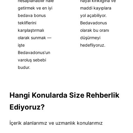
hesaplanabilir hale
hayal kırıklığına ve
getirmek ve en iyi
maddi kayıplara
bedava bonus
yol açabiliyor.
tekliflerini
Bedavadonus
karşılaştırmalı
olarak bu oranı
olarak sunmak —
düşürmeyi
işte
hedefliyoruz.
Bedavadonus'un
varoluş sebebi
budur.
Hangi Konularda Size Rehberlik
Ediyoruz?
İçerik alanlarımız ve uzmanlık konularımız