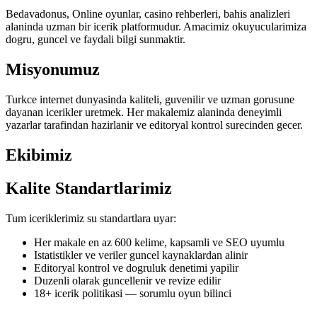
Bedavadonus, Online oyunlar, casino rehberleri, bahis analizleri
alaninda uzman bir icerik platformudur. Amacimiz okuyucularimiza
dogru, guncel ve faydali bilgi sunmaktir.
Misyonumuz
Turkce internet dunyasinda kaliteli, guvenilir ve uzman gorusune
dayanan icerikler uretmek. Her makalemiz alaninda deneyimli
yazarlar tarafindan hazirlanir ve editoryal kontrol surecinden gecer.
Ekibimiz
Kalite Standartlarimiz
Tum iceriklerimiz su standartlara uyar:
Her makale en az 600 kelime, kapsamli ve SEO uyumlu
Istatistikler ve veriler guncel kaynaklardan alinir
Editoryal kontrol ve dogruluk denetimi yapilir
Duzenli olarak guncellenir ve revize edilir
18+ icerik politikasi — sorumlu oyun bilinci