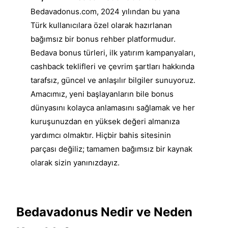
Bedavadonus.com, 2024 yılından bu yana
Türk kullanıcılara özel olarak hazırlanan
bağımsız bir bonus rehber platformudur.
Bedava bonus türleri, ilk yatırım kampanyaları,
cashback teklifleri ve çevrim şartları hakkında
tarafsız, güncel ve anlaşılır bilgiler sunuyoruz.
Amacımız, yeni başlayanların bile bonus
dünyasını kolayca anlamasını sağlamak ve her
kuruşunuzdan en yüksek değeri almanıza
yardımcı olmaktır. Hiçbir bahis sitesinin
parçası değiliz; tamamen bağımsız bir kaynak
olarak sizin yanınızdayız.
Bedavadonus Nedir ve Neden