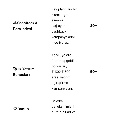
Kayıplarınızın bir
kısmını geri
almanızı
💰 Cashback &
30+
sağlayan
Para İadesi
cashback
kampanyalarını
inceliyoruz.
Yeni üyelere
özel hoş geldin
bonusları,
🚀 İlk Yatırım
50+
%100-%500
Bonusları
arası yatırım
eşleştirme
kampanyaları.
Çevrim
gereksinimleri,
📋 Bonus
süre sınırları ve