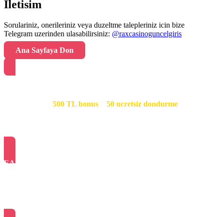
Iletisim
Sorulariniz, onerileriniz veya duzeltme talepleriniz icin bize
Telegram uzerinden ulasabilirsiniz:
@raxcasinoguncelgiris
Ana Sayfaya Don
Ozel Firsat!
Simdi kayit ol,
500 TL bonus
+
50 ucretsiz dondurme
kazan!
Bu site deneyiminizi iyilestirmek icin cerez kullanir. Devam
ederek kabul etmis olursunuz.
EA
Emre Akin
Spor & Bahis Analisti | 10+ yil deneyim