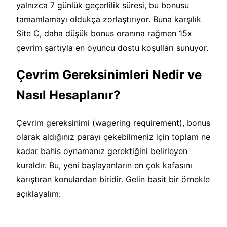
yalnızca 7 günlük geçerlilik süresi, bu bonusu
tamamlamayı oldukça zorlaştırıyor. Buna karşılık
Site C, daha düşük bonus oranına rağmen 15x
çevrim şartıyla en oyuncu dostu koşulları sunuyor.
Çevrim Gereksinimleri Nedir ve
Nasıl Hesaplanır?
Çevrim gereksinimi (wagering requirement), bonus
olarak aldığınız parayı çekebilmeniz için toplam ne
kadar bahis oynamanız gerektiğini belirleyen
kuraldır. Bu, yeni başlayanların en çok kafasını
karıştıran konulardan biridir. Gelin basit bir örnekle
açıklayalım: