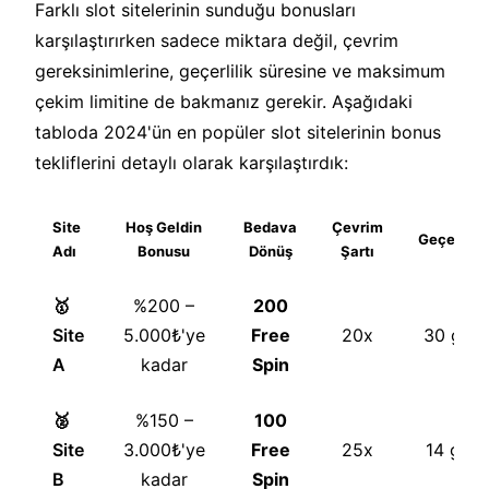
Farklı slot sitelerinin sunduğu bonusları
karşılaştırırken sadece miktara değil, çevrim
gereksinimlerine, geçerlilik süresine ve maksimum
çekim limitine de bakmanız gerekir. Aşağıdaki
tabloda 2024'ün en popüler slot sitelerinin bonus
tekliflerini detaylı olarak karşılaştırdık:
Site
Hoş Geldin
Bedava
Çevrim
Geçerlilik
Adı
Bonusu
Dönüş
Şartı
🥇
%200 –
200
Site
5.000₺'ye
Free
20x
30 gün
A
kadar
Spin
🥈
%150 –
100
Site
3.000₺'ye
Free
25x
14 gün
B
kadar
Spin