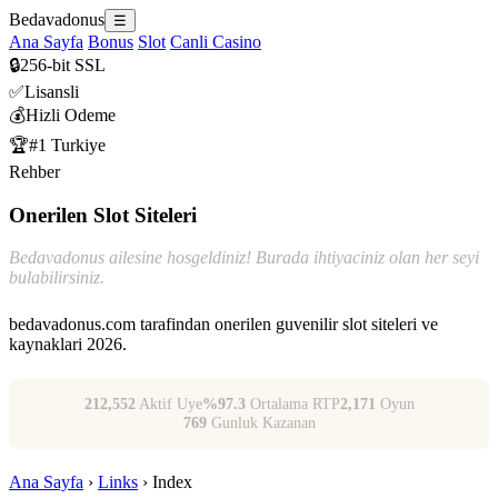
Bedavadonus
☰
Ana Sayfa
Bonus
Slot
Canli Casino
🔒
256-bit SSL
✅
Lisansli
💰
Hizli Odeme
🏆
#1 Turkiye
Rehber
Onerilen Slot Siteleri
Bedavadonus ailesine hosgeldiniz! Burada ihtiyaciniz olan her seyi
bulabilirsiniz.
bedavadonus.com tarafindan onerilen guvenilir slot siteleri ve
kaynaklari 2026.
212,552
Aktif Uye
%97.3
Ortalama RTP
2,171
Oyun
769
Gunluk Kazanan
Ana Sayfa
›
Links
›
Index