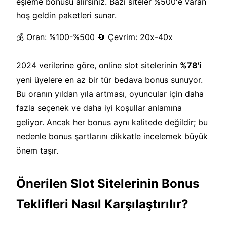
eşleme bonusu alırsınız. Bazı siteler %500'e varan
hoş geldin paketleri sunar.
💰 Oran: %100-%500
🔄 Çevrim: 20x-40x
2024 verilerine göre, online slot sitelerinin
%78'i
yeni üyelere en az bir tür bedava bonus sunuyor.
Bu oranın yıldan yıla artması, oyuncular için daha
fazla seçenek ve daha iyi koşullar anlamına
geliyor. Ancak her bonus aynı kalitede değildir; bu
nedenle bonus şartlarını dikkatle incelemek büyük
önem taşır.
Önerilen Slot Sitelerinin Bonus
Teklifleri Nasıl Karşılaştırılır?