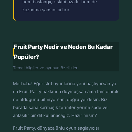
hem başlangıç riskini azaltır hem de
kazanma şansını artırır.
Fruit Party Nedir ve Neden Bu Kadar
Popüler?
Temel bilgiler ve oyunun özellikleri
Merhaba! Eğer slot oyunlarına yeni başlıyorsan ya
da Fruit Party hakkında duymuşsan ama tam olarak
ne olduğunu bilmiyorsan, doğru yerdesin. Biz
burada sana karmaşık terimler yerine sade ve
anlaşılır bir dil kullanacağız. Hazır mısın?
Fruit Party, dünyaca ünlü oyun sağlayıcısı