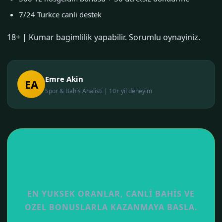
7/24 Turkce canli destek
18+ | Kumar bagimlilik yapabilir. Sorumlu oynayiniz.
Emre Akin
EA
Spor & Bahis Analisti | 10+ yil deneyim
HEMEN BAHIS YAPMAYA
BASLA
EN YUKSEK ORANLAR, CANLI BAHIS VE
OZEL BONUSLARLA KAZANMAYA BASLA.