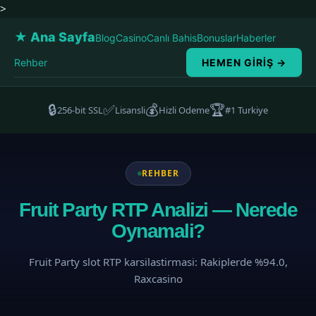
>
★ Ana Sayfa
Blog
Casino
Canlı Bahis
Bonuslar
Haberler
Rehber
HEMEN GIRIŞ →
🔒
✅
💰
🏆
256-bit SSL
Lisansli
Hizli Odeme
#1 Turkiye
REHBER
Fruit Party RTP Analizi — Nerede
Oynamali?
Fruit Party slot RTP karsilastirmasi: Rakiplerde %94.0,
Raxcasino