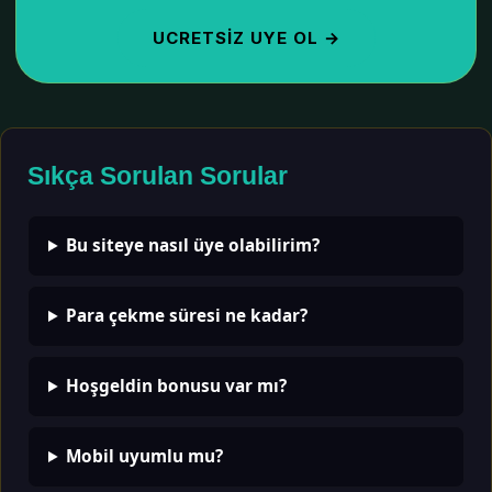
UCRETSIZ UYE OL →
Sıkça Sorulan Sorular
Bu siteye nasıl üye olabilirim?
Para çekme süresi ne kadar?
Hoşgeldin bonusu var mı?
Mobil uyumlu mu?