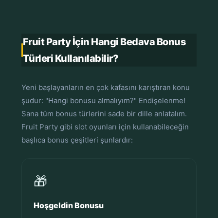
Fruit Party İçin Hangi Bedava Bonus
Türleri Kullanılabilir?
Yeni başlayanların en çok kafasını karıştıran konu
şudur: "Hangi bonusu almalıyım?" Endişelenme!
Sana tüm bonus türlerini sade bir dille anlatalım.
Fruit Party gibi slot oyunları için kullanabileceğin
başlıca bonus çeşitleri şunlardır:
🎁
Hoşgeldin Bonusu