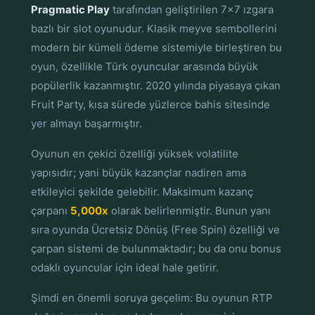
Pragmatic Play
tarafından geliştirilen 7x7 ızgara
bazlı bir slot oyunudur. Klasik meyve sembollerini
modern bir kümeli ödeme sistemiyle birleştiren bu
oyun, özellikle Türk oyuncular arasında büyük
popülerlik kazanmıştır. 2020 yılında piyasaya çıkan
Fruit Party, kısa sürede yüzlerce bahis sitesinde
yer almayı başarmıştır.
Oyunun en çekici özelliği yüksek volatilite
yapısıdır; yani büyük kazançlar nadiren ama
etkileyici şekilde gelebilir. Maksimum kazanç
çarpanı
5,000x
olarak belirlenmiştir. Bunun yanı
sıra oyunda Ücretsiz Dönüş (Free Spin) özelliği ve
çarpan sistemi de bulunmaktadır; bu da onu bonus
odaklı oyuncular için ideal hale getirir.
Şimdi en önemli soruya geçelim: Bu oyunun RTP