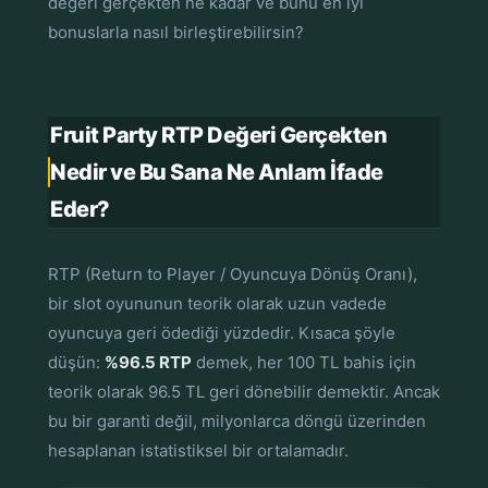
değeri gerçekten ne kadar ve bunu en iyi
bonuslarla nasıl birleştirebilirsin?
Fruit Party RTP Değeri Gerçekten
Nedir ve Bu Sana Ne Anlam İfade
Eder?
RTP (Return to Player / Oyuncuya Dönüş Oranı),
bir slot oyununun teorik olarak uzun vadede
oyuncuya geri ödediği yüzdedir. Kısaca şöyle
düşün:
%96.5 RTP
demek, her 100 TL bahis için
teorik olarak 96.5 TL geri dönebilir demektir. Ancak
bu bir garanti değil, milyonlarca döngü üzerinden
hesaplanan istatistiksel bir ortalamadır.