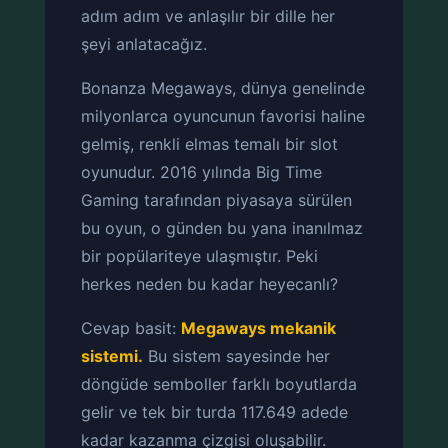
adım adım ve anlaşılır bir dille her
şeyi anlatacağız.
Bonanza Megaways, dünya genelinde
milyonlarca oyuncunun favorisi haline
gelmiş, renkli elmas temalı bir slot
oyunudur. 2016 yılında Big Time
Gaming tarafından piyasaya sürülen
bu oyun, o günden bu yana inanılmaz
bir popülariteye ulaşmıştır. Peki
herkes neden bu kadar heyecanlı?
Cevap basit:
Megaways mekanik
sistemi.
Bu sistem sayesinde her
döngüde semboller farklı boyutlarda
gelir ve tek bir turda 117.649 adede
kadar kazanma çizgisi oluşabilir.