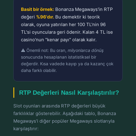
Basit bir örnek:
Bonanza Megaways'in RTP
değeri
%96'dır.
Bu demektir ki teorik
olarak, oyuna yatırılan her 100 TL'nin 96
TL'si oyunculara geri ödenir. Kalan 4 TL ise
casino'nun "kenar payı" olarak kalır.
⚠️ Önemli not: Bu oran,
milyonlarca dönüş
sonucunda hesaplanan istatistiksel bir
değerdir. Kısa vadede kayıp ya da kazanç çok
daha farklı olabilir.
RTP Değerleri Nasıl Karşılaştırılır?
Slot oyunları arasında RTP değerleri büyük
farklılıklar gösterebilir. Aşağıdaki tablo, Bonanza
Megaways'i diğer popüler Megaways slotlarıyla
karşılaştırır: