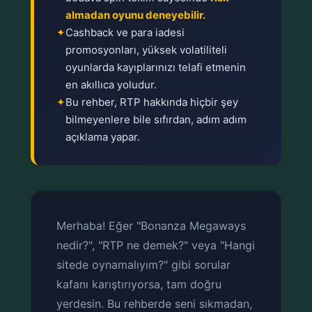
almadan oyunu deneyebilir.
✦
Cashback ve para iadesi
promosyonları, yüksek volatiliteli
oyunlarda kayıplarınızı telafi etmenin
en akıllıca yoludur.
✦
Bu rehber, RTP hakkında hiçbir şey
bilmeyenlere bile sıfırdan, adım adım
açıklama yapar.
Merhaba! Eğer "Bonanza Megaways
nedir?", "RTP ne demek?" veya "Hangi
sitede oynamalıyım?" gibi sorular
kafanı karıştırıyorsa, tam doğru
yerdesin. Bu rehberde seni sıkmadan,