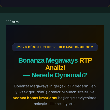
```html
2026 GÜNCEL REHBER · BEDAVADONUS.COM
Bonanza Megaways
RTP
Analizi
— Nerede Oynamalı?
Bonanza Megaways'in gerçek RTP değerini, en
yüksek geri dönüş oranlarını sunan siteleri ve
bedava bonus fırsatlarını
başlangıç seviyesinde,
anlaşılır dille açıklıyoruz.