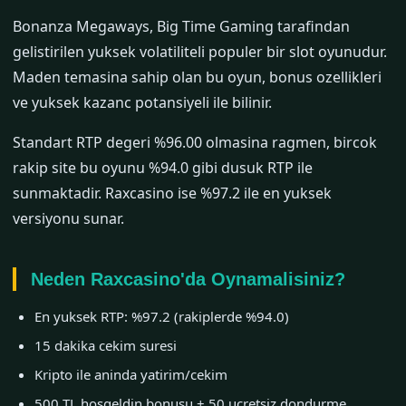
Bonanza Megaways, Big Time Gaming tarafindan
gelistirilen yuksek volatiliteli populer bir slot oyunudur.
Maden temasina sahip olan bu oyun, bonus ozellikleri
ve yuksek kazanc potansiyeli ile bilinir.
Standart RTP degeri %96.00 olmasina ragmen, bircok
rakip site bu oyunu %94.0 gibi dusuk RTP ile
sunmaktadir. Raxcasino ise %97.2 ile en yuksek
versiyonu sunar.
Neden Raxcasino'da Oynamalisiniz?
En yuksek RTP: %97.2 (rakiplerde %94.0)
15 dakika cekim suresi
Kripto ile aninda yatirim/cekim
500 TL hosgeldin bonusu + 50 ucretsiz dondurme