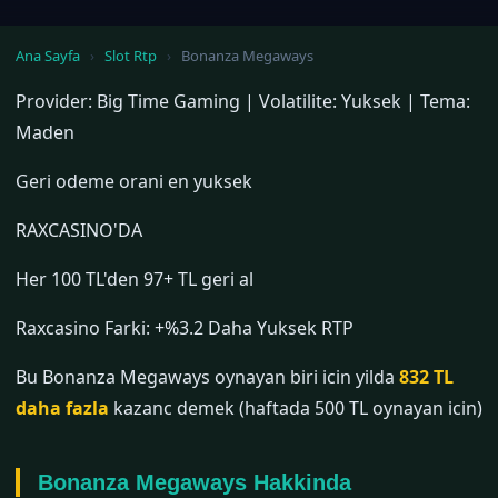
Ana Sayfa
›
Slot Rtp
›
Bonanza Megaways
Provider: Big Time Gaming | Volatilite: Yuksek | Tema:
Maden
Geri odeme orani en yuksek
RAXCASINO'DA
Her 100 TL'den 97+ TL geri al
Raxcasino Farki: +%3.2 Daha Yuksek RTP
Bu Bonanza Megaways oynayan biri icin yilda
832 TL
daha fazla
kazanc demek (haftada 500 TL oynayan icin)
Bonanza Megaways Hakkinda