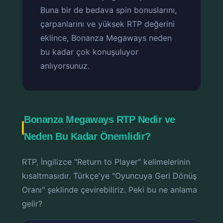
Buna bir de bedava spin bonuslarını,
çarpanlarını ve yüksek RTP değerini
eklince, Bonanza Megaways neden
bu kadar çok konuşuluyor
anlıyorsunuz.
Bonanza Megaways RTP Nedir ve
Neden Bu Kadar Önemlidir?
RTP, İngilizce "Return to Player" kelimelerinin
kısaltmasıdır. Türkçe'ye "Oyuncuya Geri Dönüş
Oranı" şeklinde çevirebiliriz. Peki bu ne anlama
gelir?