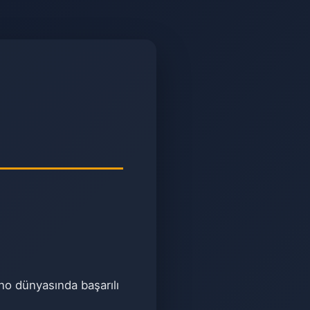
no dünyasında başarılı