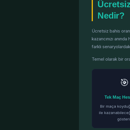
Ücretsi
Nedir?
Ücretsiz bahis ora
kazancınızı anında 
farklı senaryolardaki
Temel olarak bir ora
🎯
Tek Maç He
Bir maça koydu
ile kazanabileceğ
gösteri