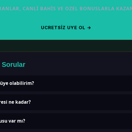
RANLAR, CANLI BAHIS VE OZEL BONUSLARLA KAZA
UCRETSIZ UYE OL →
 Sorular
 üye olabilirim?
esi ne kadar?
usu var mı?