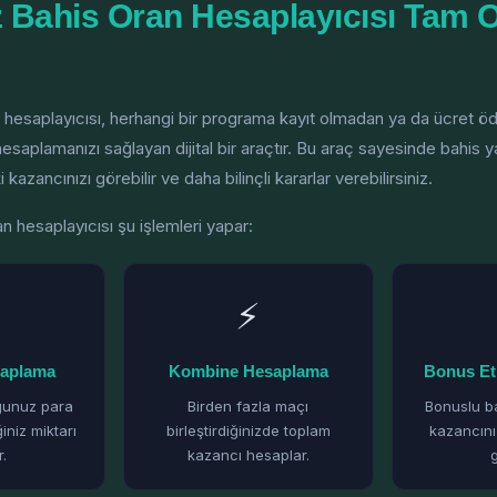
z Bahis Oran Hesaplayıcısı Tam 
n hesaplayıcısı, herhangi bir programa kayıt olmadan ya da ücret 
hesaplamanızı sağlayan dijital bir araçtır. Bu araç sayesinde bahi
 kazancınızı görebilir ve daha bilinçli kararlar verebilirsiniz.
n hesaplayıcısı şu işlemleri yapar:
⚡
saplama
Kombine Hesaplama
Bonus Et
ğunuz para
Birden fazla maçı
Bonuslu b
iniz miktarı
birleştirdiğinizde toplam
kazancını
r.
kazancı hesaplar.
g