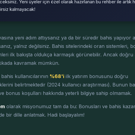
eksiniz. Yeni üyeler için özel olarak hazırlanan bu rehber ile artık h
lirsiz kalmayacak!
asına yeni adım attıysanız ya da bir süredir bahis yapıyor
ız, yalnız değilsiniz. Bahis sitelerindeki oran sistemleri, bo
leri ilk bakışta oldukça karmaşık görünebilir. Ancak doğru 
akikada kavramak mümkün.
 bahis kullanıcılarının
%68'i
ilk yatırım bonusunu doğru
lerini belirtmektedir (2024 kullanıcı araştırması). Bunun ba
e bonus koşulları hakkında yeterli bilgiye sahip olmamak.
om
olarak misyonumuz tam da bu: Bonusları ve bahis kazan
de bir dille anlatmak. Hadi başlayalım!