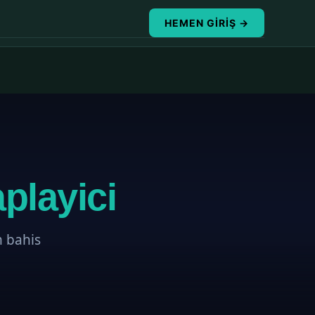
HEMEN GIRIŞ →
playici
m bahis