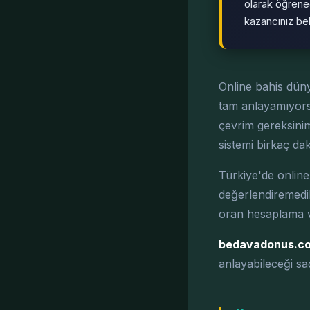
olarak öğrenec
kazancınız be
Online bahis düny
tam anlayamıyorsan
çevrim gereksinim
sistemi birkaç d
Türkiye'de online
değerlendiremedik
oran hesaplama v
bedavadonus.c
anlayabileceği sa