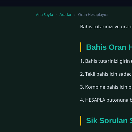
Ana Sayfa
›
Araclar
›
Oran Hesaplayici
Bahis tutarinizi ve oran
Bahis Oran H
1. Bahis tutarinizi girin
2. Tekli bahis icin sadec
3. Kombine bahis icin b
4. HESAPLA butonuna ba
Sik Sorulan 