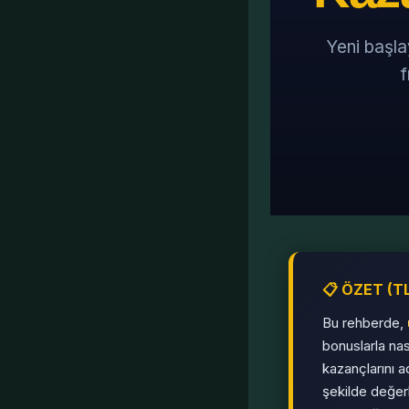
Yeni başla
f
📋 ÖZET (T
Bu rehberde,
bonuslarla nas
kazançlarını a
şekilde değerl