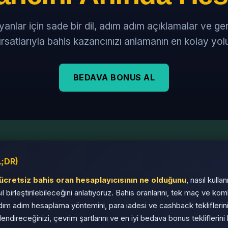
yanlar için sade bir dil, adım adım açıklamalar ve g
ırsatlarıyla bahis kazancınızı anlamanın en kolay yol
BEDAVA BONUS AL
L;DR)
ücretsiz bahis oran hesaplayıcısının ne olduğunu
, nasıl kullan
ıl birleştirilebileceğini anlatıyoruz. Bahis oranlarını, tek maç ve ko
dım adım hesaplama yöntemini, para iadesi ve cashback tekliflerini 
endireceğinizi, çevrim şartlarını ve en iyi bedava bonus tekliflerini k