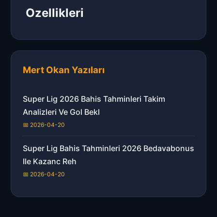
Ozellikleri
Mert Okan Yazıları
Super Lig 2026 Bahis Tahminleri Takim
Analizleri Ve Gol Bekl
📅 2026-04-20
Super Lig Bahis Tahminleri 2026 Bedavabonus
Ile Kazanc Reh
📅 2026-04-20