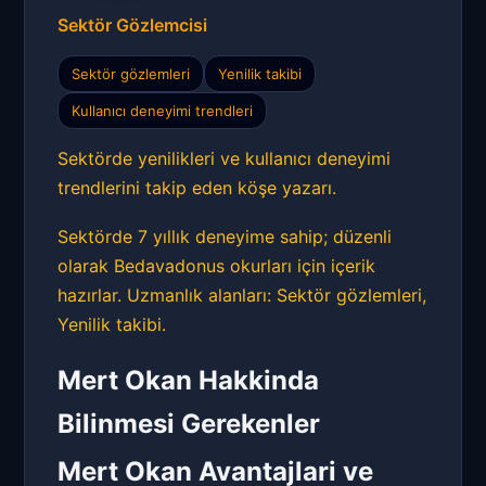
Sektör Gözlemcisi
Sektör gözlemleri
Yenilik takibi
Kullanıcı deneyimi trendleri
Sektörde yenilikleri ve kullanıcı deneyimi
trendlerini takip eden köşe yazarı.
Sektörde 7 yıllık deneyime sahip; düzenli
olarak Bedavadonus okurları için içerik
hazırlar. Uzmanlık alanları: Sektör gözlemleri,
Yenilik takibi.
Mert Okan Hakkinda
Bilinmesi Gerekenler
Mert Okan Avantajlari ve