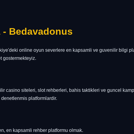
 - Bedavadonus
ye'deki online oyun severlere en kapsamli ve guvenilir bilgi p
et gostermekteyiz.
ir casino siteleri, slot rehberleri, bahis taktikleri ve guncel kam
, denetlenmis platformlardir.
n, en kapsamli rehber platformu olmak.