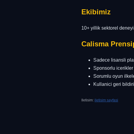
Ekibimiz
10+ yillik sektorel deney
Calisma Prensi
Sadece lisansli pla
Sponsorlu icerikler 
Sorumlu oyun ilkele
Kullanici geri bildir
Iletisim:
iletisim sayfasi