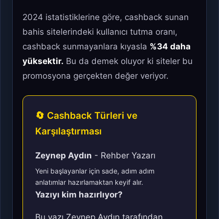
2024 istatistiklerine göre, cashback sunan
bahis sitelerindeki kullanıcı tutma oranı,
cashback sunmayanlara kıyasla
%34 daha
yüksektir.
Bu da demek oluyor ki siteler bu
promosyona gerçekten değer veriyor.
🔄 Cashback Türleri ve
Karşılaştırması
Zeynep Aydın
- Rehber Yazarı
Yeni başlayanlar için sade, adım adım
anlatımlar hazırlamaktan keyif alır.
Yazıyı kim hazırlıyor?
Bu yazı Zeynep Aydın tarafından