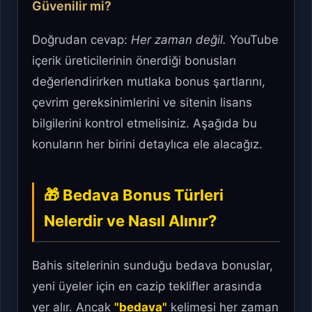
Güvenilir mi?
Doğrudan cevap:
Her zaman değil.
YouTube
içerik üreticilerinin önerdiği bonusları
değerlendirirken mutlaka bonus şartlarını,
çevrim gereksinimlerini ve sitenin lisans
bilgilerini kontrol etmelisiniz. Aşağıda bu
konuların her birini detaylıca ele alacağız.
🎁 Bedava Bonus Türleri
Nelerdir ve Nasıl Alınır?
Bahis sitelerinin sunduğu bedava bonuslar,
yeni üyeler için en cazip teklifler arasında
yer alır. Ancak
"bedava"
kelimesi her zaman