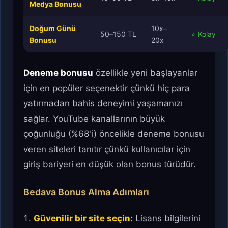
Medya Bonusu
Doğum Günü
10x–
50–150 TL
⭐ Kolay
Bonusu
20x
Deneme bonusu
özellikle yeni başlayanlar
için en popüler seçenektir çünkü hiç para
yatırmadan bahis deneyimi yaşamanızı
sağlar. YouTube kanallarının büyük
çoğunluğu (%68'i) öncelikle deneme bonusu
veren siteleri tanıtır çünkü kullanıcılar için
giriş bariyeri en düşük olan bonus türüdür.
Bedava Bonus Alma Adımları
Güvenilir bir site seçin:
Lisans bilgilerini