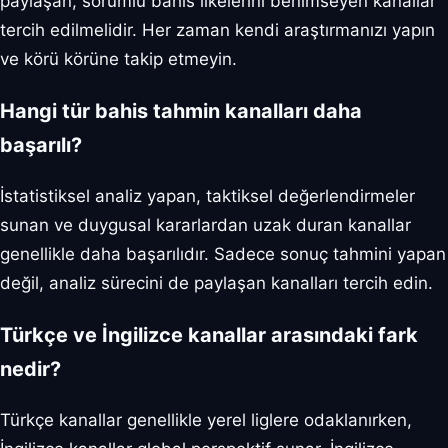
paylaşan, sorumlu bahis ilkelerini benimseyen kanallar
tercih edilmelidir. Her zaman kendi araştırmanızı yapın
ve körü körüne takip etmeyin.
Hangi tür bahis tahmin kanalları daha
başarılı?
İstatistiksel analiz yapan, taktiksel değerlendirmeler
sunan ve duygusal kararlardan uzak duran kanallar
genellikle daha başarılıdır. Sadece sonuç tahmini yapan
değil, analiz sürecini de paylaşan kanalları tercih edin.
Türkçe ve İngilizce kanallar arasındaki fark
nedir?
Türkçe kanallar genellikle yerel liglere odaklanırken,