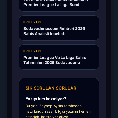
Premier League La Liga Bund
İLGILI YAZI
Bedavadonuscom Rehberi 2026
Bahis Analisti Inceledi
İLGILI YAZI
Premier League Ve La Liga Bahis
Tahminleri 2026 Bedavadonu
SIK SORULAN SORULAR
Yazıyı kim hazırlıyor?
Bu yazı Zeynep Aydın tarafından
hazırlandı. Yazar bilgisi yazının hemen
altındaki kartta yer alıyor.