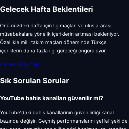
Gelecek Hafta Beklentileri
Önümüzdeki hafta için lig maçları ve uluslararası
müsabakalara yönelik içeriklerin artması bekleniyor.
Özellikle milli takım maçları döneminde Türkçe
içeriklerin daha fazla ilgi göreceği öngörülüyor.
Hemen Giriş Yap
Sık Sorulan Sorular
YouTube bahis kanalları güvenilir mi?
YouTube'daki bahis kanallarının güvenilirliği kanal
bazında değişir. Geçmiş performanslarını şeffaf şekilde