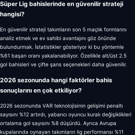
Süper Lig bahislerinde en güvenilir strateji
hangisi?
En güvenilir strateji takımların son 5 maçlık formlarını
analiz etmek ve ev sahibi avantajını göz önünde
bulundurmak. İstatistikler gösteriyor ki bu yöntemle
%61 başarı oranı yakalanabiliyor. Özellikle alt/üst 2.5
gol bahisleri ve çifte şans seçenekleri daha güvenilir.
2026 sezonunda hangi faktörler bahis
sonuçlarını en çok etkiliyor?
2026 sezonunda VAR teknolojisinin gelişimi penaltı
sayısını %12 artırdı, yabancı oyuncu kuralı değişiklikleri
ortalama gol sayısını %8 düşürdü. Ayrıca Avrupa
kupalarında oynayan takımların lig performansı %11