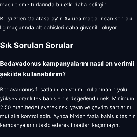
maçlı eleme turlarında bu etki daha belirgin.
Bu yüzden Galatasaray'ın Avrupa maçlarından sonraki
lig maçlarında alt bahisleri daha güvenilir oluyor.
Sık Sorulan Sorular
Bedavadonus kampanyalarını nasıl en verimli
şekilde kullanabilirim?
Bedavadonus fırsatlarını en verimli kullanmanın yolu
yüksek oranlı tek bahislerde değerlendirmek. Minimum
2.50 oran hedefleyerek riski yayın ve çevrim şartlarını
mutlaka kontrol edin. Ayrıca birden fazla bahis sitesinin
kampanyalarını takip ederek fırsatları kaçırmayın.