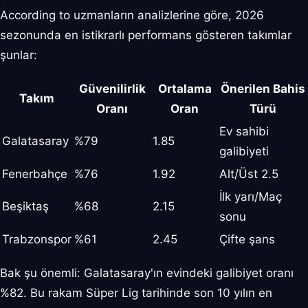
According to uzmanların analizlerine göre, 2026
sezonunda en istikrarlı performans gösteren takımlar
şunlar:
Güvenilirlik
Ortalama
Önerilen Bahis
Takım
Oranı
Oran
Türü
Ev sahibi
Galatasaray
%79
1.85
galibiyeti
Fenerbahçe
%76
1.92
Alt/Üst 2.5
İlk yarı/Maç
Beşiktaş
%68
2.15
sonu
Trabzonspor
%61
2.45
Çifte şans
Bak şu önemli: Galatasaray'ın evindeki galibiyet oranı
%82. Bu rakam Süper Lig tarihinde son 10 yılın en