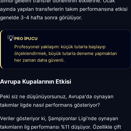
Simdi gelelim transfer döneminin etkilerine. Ocak
ayında yapılan transferlerin takım performansına etkisi
genelde 3-4 hafta sonra görülüyor.
💡
PRO IPUCU
Profesyonel yaklaşım: küçük tutarla başlayıp
ölçeklendirmek, büyük tutarla deneme yapmaktan
her zaman daha güvenli.
Avrupa Kupalarının Etkisi
Peki siz ne düşünüyorsunuz, Avrupa'da oynayan
takımlar ligde nasıl performans gösteriyor?
Veriler gösteriyor ki, Şampiyonlar Ligi'nde oynayan
takımların lig performansı %11 düşüyor. Özellikle çift