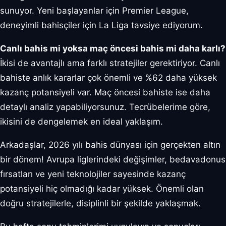
sunuyor. Yeni başlayanlar için Premier League,
deneyimli bahisçiler için La Liga tavsiye ediyorum.
Canlı bahis mi yoksa maç öncesi bahis mi daha karlı?
İkisi de avantajlı ama farklı stratejiler gerektiriyor. Canlı
bahiste anlık kararlar çok önemli ve %62 daha yüksek
kazanç potansiyeli var. Maç öncesi bahiste ise daha
detaylı analiz yapabiliyorsunuz. Tecrübelerime göre,
ikisini de dengelemek en ideal yaklaşım.
Arkadaşlar, 2026 yılı bahis dünyası için gerçekten altın
bir dönem! Avrupa liglerindeki değişimler, bedavadonus
fırsatları ve yeni teknolojiler sayesinde kazanç
potansiyeli hiç olmadığı kadar yüksek. Önemli olan
doğru stratejilerle, disiplinli bir şekilde yaklaşmak.