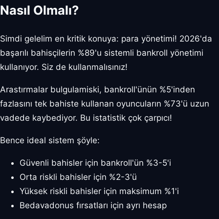
Nasıl Olmalı?
Simdi gelelim en kritik konuya: para yönetimi! 2026'da
başarılı bahisçilerin %89'u sistemli bankroll yönetimi
kullanıyor. Siz de kullanmalısınız!
Arastırmalar bulgulamiski, bankroll'ünün %5'inden
fazlasını tek bahiste kullanan oyuncuların %73'ü uzun
vadede kaybediyor. Bu istatistik çok çarpıcı!
Bence ideal sistem şöyle:
Güvenli bahisler için bankroll'ün %3-5'i
Orta riskli bahisler için %2-3'ü
Yüksek riskli bahisler için maksimum %1'i
Bedavadonus fırsatları için ayrı hesap