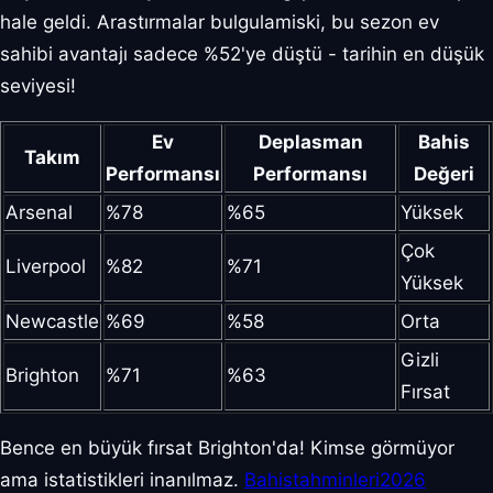
hale geldi. Arastırmalar bulgulamiski, bu sezon ev
sahibi avantajı sadece %52'ye düştü - tarihin en düşük
seviyesi!
Ev
Deplasman
Bahis
Takım
Performansı
Performansı
Değeri
Arsenal
%78
%65
Yüksek
Çok
Liverpool
%82
%71
Yüksek
Newcastle
%69
%58
Orta
Gizli
Brighton
%71
%63
Fırsat
Bence en büyük fırsat Brighton'da! Kimse görmüyor
ama istatistikleri inanılmaz.
Bahistahminleri2026