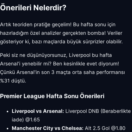
Önerileri Nelerdir?
Artık teoriden pratiğe geçelim! Bu hafta sonu için
hazırladığım özel analizler gerçekten bomba! Veriler
gösteriyor ki, bazı maçlarda büyük sürprizler olabilir.
Peki siz ne düşünüyorsunuz, Liverpool bu hafta
Arsenal'i yenebilir mi? Ben kesinlikle evet diyorum!
Çünkü Arsenal'in son 3 maçta orta saha performansı
%31 düştü.
Premier League Hafta Sonu Önerileri
Liverpool vs Arsenal:
Liverpool DNB (Beraberlikte
iade) @1.65
Manchester City vs Chelsea:
Alt 2.5 Gol @1.80