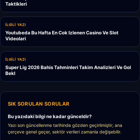
Taktikleri
İLGILI YAZI
Youtubeda Bu Hafta En Cok Izlenen Casino Ve Slot
Videolari
İLGILI YAZI
Super Lig 2026 Bahis Tahminleri Takim Analizleri Ve Gol
Bekl
SIK SORULAN SORULAR
Bu yazıdaki bilgi ne kadar günceldir?
Yazı son güncellenme tarihinde gözden geçirilmiştir; ana
çerçeve genel geçer, sektör verileri zamanla değişebilir.