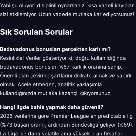
Yani şu oluyor: disiplinli oynarsanız, kısa vadeli kayıplar
sizi etkilemiyor. Uzun vadede mutlaka kar ediyorsunuz!
Sık Sorulan Sorular
Bedavadonus bonusları gerçekten karlı mı?
Kesinlikle! Veriler gösteriyor ki, doğru kullanıldığında
bedavadonus bonusları %67 karlılık oranına sahip.
Önemli olan çevirme şartlarını dikkate almak ve sabırlı
olmak. Acele etmeden, analitik yaklaşımla
kullandığınızda mutlaka kazançlı çıkıyorsunuz.
Hangi ligde bahis yapmak daha güvenli?
2026 verilerine göre Premier League en predictable lig
(%73 başarı oranı), ardından Bundesliga geliyor (%69).
La Liga ise daha volatile ama yüksek oran fırsatları