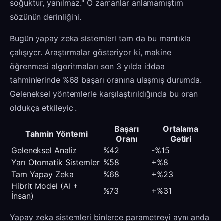
soğuktur, yanılmaz." O zamanlar anlamamıştım
sözünün derinliğini.
Bugün yapay zeka sistemleri tam da bu mantıkla
çalışıyor. Araştırmalar gösteriyor ki, makine
öğrenmesi algoritmaları son 3 yılda iddaa
tahminlerinde %68 başarı oranına ulaşmış durumda.
Geleneksel yöntemlerle karşılaştırıldığında bu oran
oldukça etkileyici.
Başarı
Ortalama
Tahmin Yöntemi
Oranı
Getiri
Geleneksel Analiz
%42
-%15
Yarı Otomatik Sistemler
%58
+%8
Tam Yapay Zeka
%68
+%23
Hibrit Model (AI +
%73
+%31
İnsan)
Yapay zeka sistemleri binlerce parametreyi aynı anda