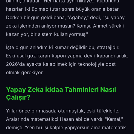
bilirim, o kadar." Her hafta aynı hikaye... Kuponunu
hazırlar, iki üç maç tutar sonra büyük oranla batar.
Derken bir gün geldi bana, "Ağabey," dedi, "şu yapay
zeka işlerinden anlıyor musun? Komşu Ahmet sürekli
kazanıyor, bir sistem kullanıyormuş."
İşte o gün anladım ki kumar değildir bu, stratejidir.
Eski usul göz kararı kupon yapma devri kapandı artık.
2026'da ayakta kalabilmek için teknolojiyle dost
olmak gerekiyor.
Yapay Zeka İddaa Tahminleri Nasıl
Çalışır?
Yıllar önce bir masada oturmuştuk, eski tüfeklerle.
Aralarında matematikçi Hasan abi de vardı. "Kemal,"
demişti, "sen bu işi kalple yapıyorsun ama matematik