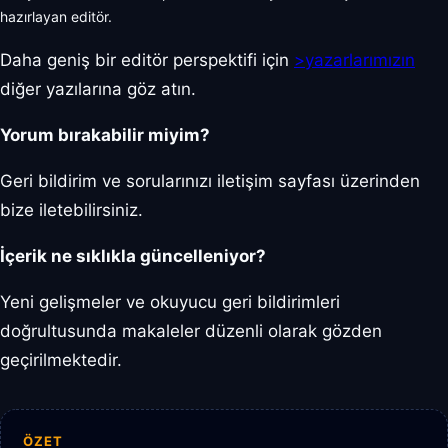
hazırlayan editör.
Daha geniş bir editör perspektifi için
>yazarlarımızın
diğer yazılarına göz atın.
Yorum bırakabilir miyim?
Geri bildirim ve sorularınızı iletişim sayfası üzerinden
bize iletebilirsiniz.
İçerik ne sıklıkla güncelleniyor?
Yeni gelişmeler ve okuyucu geri bildirimleri
doğrultusunda makaleler düzenli olarak gözden
geçirilmektedir.
ÖZET