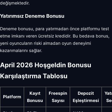
değişmektedir.
Yatırımsız Deneme Bonusu
Deneme bonusu, para yatırmadan önce platformu test
etme imkanı veren ücretsiz kredidir. Bu bedava bonus,
yeni oyuncuların riski almadan oyun deneyimi
kazanmalarını sağlar.
April 2026 Hoşgeldin Bonusu
Karşılaştırma Tablosu
Kayıt
Freespin
Depozit
Yat
Platform
Bonusu
Sayısı
Eşleştirmesi
Se