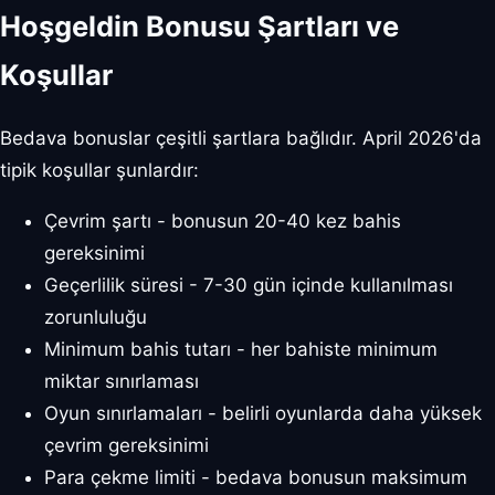
Hoşgeldin Bonusu Şartları ve
Koşullar
Bedava bonuslar çeşitli şartlara bağlıdır. April 2026'da
tipik koşullar şunlardır:
Çevrim şartı - bonusun 20-40 kez bahis
gereksinimi
Geçerlilik süresi - 7-30 gün içinde kullanılması
zorunluluğu
Minimum bahis tutarı - her bahiste minimum
miktar sınırlaması
Oyun sınırlamaları - belirli oyunlarda daha yüksek
çevrim gereksinimi
Para çekme limiti - bedava bonusun maksimum