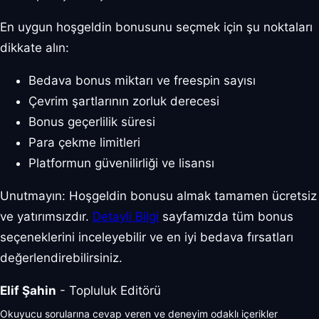
En uygun hoşgeldin bonusunu seçmek için şu noktaları
dikkate alın:
Bedava bonus miktarı ve freespin sayısı
Çevrim şartlarının zorluk derecesi
Bonus geçerlilik süresi
Para çekme limitleri
Platformun güvenilirliği ve lisansı
Unutmayın: Hoşgeldin bonusu almak tamamen ücretsiz
ve yatırımsızdır.
Detayli Bilgi
sayfamızda tüm bonus
seçeneklerini inceleyebilir ve en iyi bedava fırsatları
değerlendirebilirsiniz.
Elif Şahin
- Topluluk Editörü
Okuyucu sorularına cevap veren ve deneyim odaklı içerikler