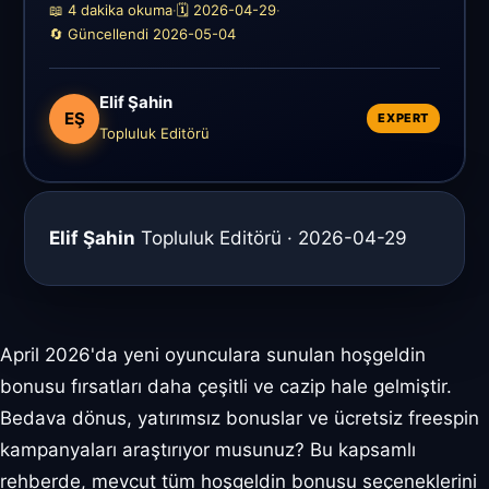
📖 4 dakika okuma
·
🗓️ 2026-04-29
·
🔄 Güncellendi 2026-05-04
Elif Şahin
EŞ
EXPERT
Topluluk Editörü
Elif Şahin
Topluluk Editörü · 2026-04-29
April 2026'da yeni oyunculara sunulan hoşgeldin
bonusu fırsatları daha çeşitli ve cazip hale gelmiştir.
Bedava dönus, yatırımsız bonuslar ve ücretsiz freespin
kampanyaları araştırıyor musunuz? Bu kapsamlı
rehberde, mevcut tüm hoşgeldin bonusu seçeneklerini