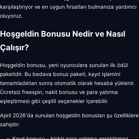
karşılaştırıyor ve en uygun fırsatları bulmanıza yardımcı
oluyoruz.
Hoşgeldin Bonusu Nedir ve Nasıl
Çalışır?
Hoşgeldin bonusu, yeni oyunculara sunulan ilk ödül
paketidir. Bu bedava bonus paketi, kayıt işlemini
tamamladıktan sonra otomatik olarak hesaba yüklenir.
Ücretsiz freespin, nakit bonusu ve para yatırma
eşleştirmesi gibi çeşitli seçenekler içerebilir.
April 2026'da sunulan hoşgeldin bonusları şu özelliklere
sahiptir:
Kayıt bonusu - hiçbir para yatırma gerektirmez