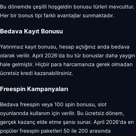
Bu dönemde çeşitli hoşgeldin bonusu türleri mevcuttur.
Her bir bonus tipi farklı avantajlar sunmaktadır.
Bedava Kayıt Bonusu
Yatırımsız kayıt bonusu, hesap açtığınız anda bedava
olarak verilir. April 2026'da bu tür bonuslar daha yaygın
hale gelmiştir. Hiçbir para harcamanıza gerek olmadan
ücretsiz kredi kazanabilirsiniz.
Freespin Kampanyaları
Bedava freespin veya 100 spin bonusu, slot
oyunlarında kullanım için verilir. Bu ücretsiz dönem,
gerçek kazanç elde etme şansı sunar. April 2026'da en
popüler freespin paketleri 50 ile 200 arasında